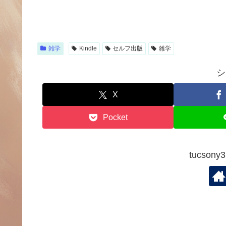
雑学
Kindle
セルフ出版
雑学
シ
X
Pocket
tucso