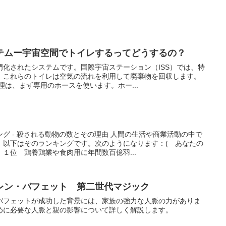
テムー宇宙空間でトイレするってどうするの？
門化されたシステムです。国際宇宙ステーション（ISS）では、特
。これらのトイレは空気の流れを利用して廃棄物を回収します。
理は、まず専用のホースを使います。ホー...
グ - 殺される動物の数とその理由 人間の生活や商業活動の中で
。以下はそのランキングです。次のようになります：( あなたの
１位 鶏養鶏業や食肉用に年間数百億羽...
レン・バフェット 第二世代マジック
バフェットが成功した背景には、家族の強力な人脈の力がありま
めに必要な人脈と親の影響について詳しく解説します。