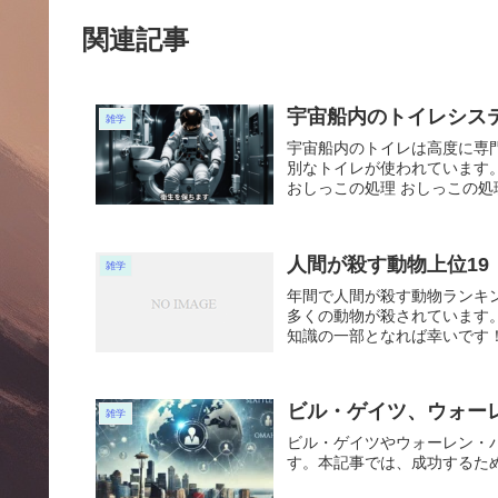
関連記事
宇宙船内のトイレシス
雑学
宇宙船内のトイレは高度に専
別なトイレが使われています
おしっこの処理 おしっこの処
人間が殺す動物上位19
雑学
年間で人間が殺す動物ランキン
多くの動物が殺されています
知識の一部となれば幸いです！
ビル・ゲイツ、ウォー
雑学
ビル・ゲイツやウォーレン・
す。本記事では、成功するた